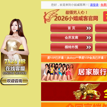
您好，欢迎来到小姐威客网！
[
请登录
|
免费
首 页
会所发廊
模特外围
IP会员已开通！ ytjzwj20**月度VIP已开通！jlkdxyz**季度VIP会员已开通！